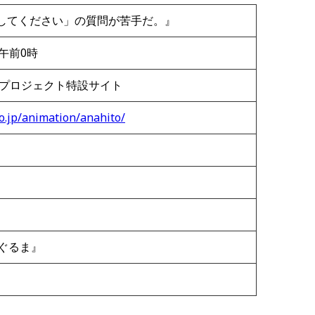
してください」の質問が苦手だ。』
 午前0時
ィプロジェクト特設サイト
o.jp/animation/anahito/
かざぐるま』