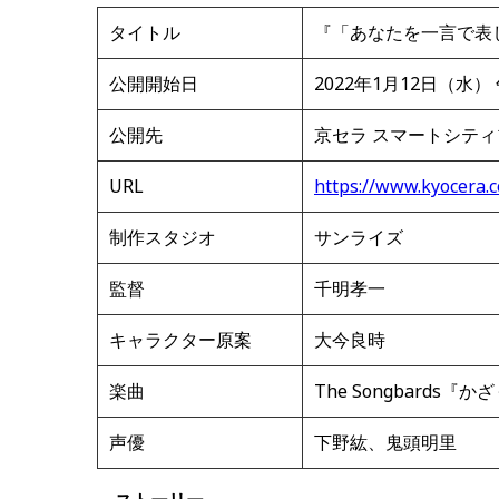
タイトル
『「あなたを一言で表
公開開始日
2022年1月12日（水）
公開先
京セラ スマートシテ
URL
https://www.kyocera.c
制作スタジオ
サンライズ
監督
千明孝一
キャラクター原案
大今良時
楽曲
The Songbards『
声優
下野紘、鬼頭明里