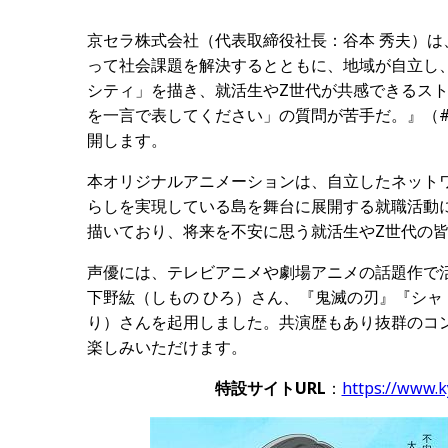
京セラ株式会社（代表取締役社長：谷本 秀夫）
って社会課題を解決するとともに、地域が自立し
シティ」を描き、就活生やZ世代が共感できるス
を一言で表してください」の質問が苦手だ。』（#あ
開します。
本オリジナルアニメーションは、自立したネット
らしを実現している島を舞台に展開する就職活動
描いており、将来を不安に思う就活生やZ世代の
声優には、テレビアニメや劇場アニメの話題作で
下野紘（しもの ひろ）さん、『鬼滅の刃』『シャ
り）さんを起用しました。共演歴もあり抜群のコ
楽しみいただけます。
特設サイトURL
：
https://www.k