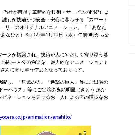
は、当社が目指す革新的な技術・サービスの開発によ
、誰もが快適かつ安全・安心に暮らせる「スマート
トーリーのオリジナルアニメーション、『「あなた
なひと）を2022年1月12日（水）午前0時から公
ワークが構築され、技術が人にやさしく寄り添う暮
に悩む主人公の物語を、魅力的なアニメーションで
皆さんに寄り添う作品となっております。
活躍し、『鬼滅の刃』『進撃の巨人』等にご出演の
ドーハウス』等にご出演の鬼頭明里（きとう あか
ンビネーションを見せるお二人による声の演技をお
yocera.co.jp/animation/anahito/