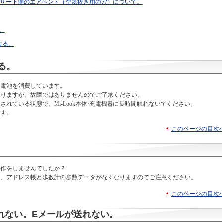
急ブザー下側のエアベント（空気抜き用の穴）について。
。
なる。
る。
く電池を消費しています。
ありますが、故障ではありませんのでご了承ください。
れている状態で、Mi-Look本体·充電機器に長時間触れないでください。
ます。
このページの目次
操作をしませんでしたか？
は、アドレス帳と歩数計の歩数データがなくなりますのでご注意ください。
このページの目次
けられない。Eメールが送れない。