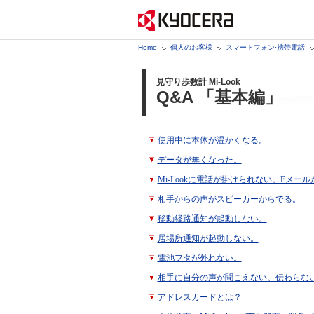
Home
個人のお客様
スマートフォン·携帯電話
見守り歩数計 Mi-Look
Q&A 「基本編」
使用中に本体が温かくなる。
データが無くなった。
Mi-Lookに電話が掛けられない。Eメー
相手からの声がスピーカーからでる。
移動経路通知が起動しない。
居場所通知が起動しない。
電池フタが外れない。
相手に自分の声が聞こえない。伝わらな
アドレスカードとは？