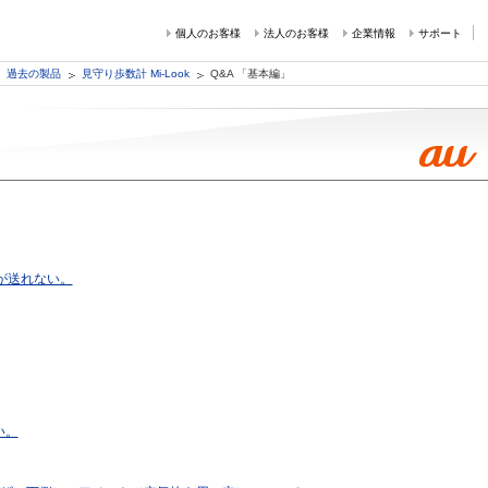
個人のお客様
法人のお客様
企業情報
サポート
過去の製品
見守り歩数計 Mi-Look
Q&A 「基本編」
ルが送れない。
い。