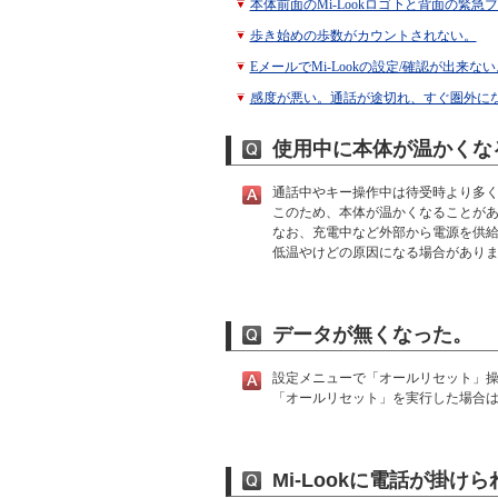
本体前面のMi-Lookロゴ下と背面の緊
歩き始めの歩数がカウントされない。
EメールでMi-Lookの設定/確認が出来ない
感度が悪い。通話が途切れ、すぐ圏外に
使用中に本体が温かくな
通話中やキー操作中は待受時より多
このため、本体が温かくなることが
なお、充電中など外部から電源を供給さ
低温やけどの原因になる場合があり
データが無くなった。
設定メニューで「オールリセット」
「オールリセット」を実行した場合
Mi-Lookに電話が掛