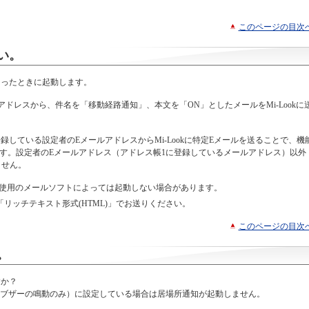
このページの目次
い。
あったときに起動します。
アドレスから、件名を「移動経路通知」、本文を「ON」としたメールをMi-Lookに
録している設定者のEメールアドレスからMi-Lookに特定Eメールを送ることで、機
ます。設定者のEメールアドレス（アドレス帳1に登録しているメールアドレス）以外
ません。
ご使用のメールソフトによっては起動しない場合があります。
、「リッチテキスト形式(HTML)」でお送りください。
このページの目次
。
すか？
（ブザーの鳴動のみ）に設定している場合は居場所通知が起動しません。