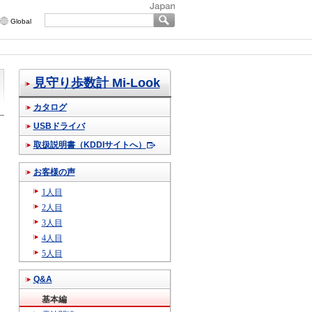
Global
見守り歩数計 Mi-Look
カタログ
USBドライバ
取扱説明書（KDDIサイトへ）
お客様の声
1人目
2人目
3人目
4人目
5人目
Q&A
基本編