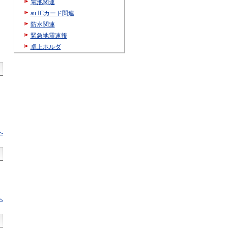
電池関連
au ICカード関連
防水関連
緊急地震速報
卓上ホルダ
へ
へ