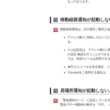
なっております。
移動経路通知が起動しな
移動経路通知は、次の操作／動作が
アドレス帳1に登録したEメール
る。
※上記設定は、アドレス帳1に登
の設定·確認を行うことができ
では、特定Eメールは利用でき
★PCからメールを送る場合、
※hotmailをご使用する場合は
居場所通知が起動しない
「緊急通知モード」に設定していま
緊急ブザー鳴動時の動作を「OFF」