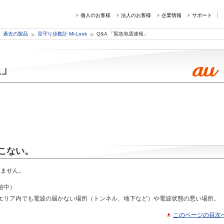
個人のお客様
法人のお客様
企業情報
サポート
過去の製品
見守り歩数計 Mi-Look
Q&A 「緊急地震速報」
報」
こない。
きません。
信中）
エリア内でも電波の届かない場所（トンネル、地下など）や電波状態の悪い場所。
このページの目次