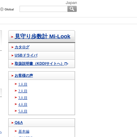
Global
見守り歩数計 Mi-Look
カタログ
USBドライバ
取扱説明書（KDDIサイトへ）
お客様の声
1人目
2人目
3人目
4人目
5人目
Q&A
へ
基本編