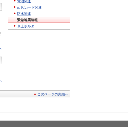
電池関連
au ICカード関連
防水関連
緊急地震速報
卓上ホルダ
報
へ
へ
このページの先頭へ
© KYOCERA Cor