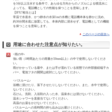
を3分以上注水する条件で、あらゆる方向からのノズルによる噴流水に
よっても、電話機としての性能を保つことを意味します。
【IPX7相当とは】
常温で水道水、かつ静水の水深1mの水槽に電話機本体を静かに沈め、
約30分間水底に放置しても、本体内部に浸水せず、電話機としての機能
を保つことを意味します。
このページの目次へ
用途に合わせた注意点が知りたい。
<雨の中›
強い雨（1時間あたりの雨量が20mm以上）の中で使用しないでくださ
い。
雨がかかっている最中、または手が濡れている状態での外部接続端子カ
バー、電池フタの開閉は絶対にしないでください。
<バスルーム›
浴槽に浸けたり、落下させたりしないでください。また、水中で使用し
ないでください。
石けん、洗剤、入浴剤の入った水、温泉水には浸けないでください。
温水シャワーを直接当てないでください。
高温のお湯をかけないでください。
バスルームへの長時間の持ち込みはお避けください。