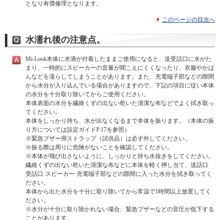
となり有償修理となります。
このページの目次へ
水濡れ後の注意点。
Mi-Look本体に水滴が付着したままご使用になると、送受話口に水がた
まり、一時的にスピーカーの音量が聞こえにくくなったり、衣服やかば
んなどを濡らしてしまうことがあります。また、充電端子部などの隙間
から水分が入り込んでいる場合がありますので、下記の項目に従い本体
の水分を十分取り除いてからご使用ください。
本体表面の水分を繊維くずの出ない乾いた清潔な布などでよく拭き取っ
てください。
本体をしっかり持ち、水が出なくなるまで本体を振ります。（本体の振
り方については設定ガイドP.17を参照）
※緊急ブザー用ストラップ（試供品）は必ず外してください。
※振る際は周りに危険がないことを確認してください。
※本体が飛び出さないように、しっかりと持ち水抜きをしてください。
繊維くずの出ない乾いた清潔な布などに本体を軽く押し当て、送話口·
受話口·スピーカー·充電端子部などの隙間に入った水分を拭き取ってく
ださい。
本体から出た水分を十分に取り除いてから常温で1時間以上放置してく
ださい。
※水分が十分に取り除かれない場合、緊急ブザーなどの音圧が低下する
ことがあります。