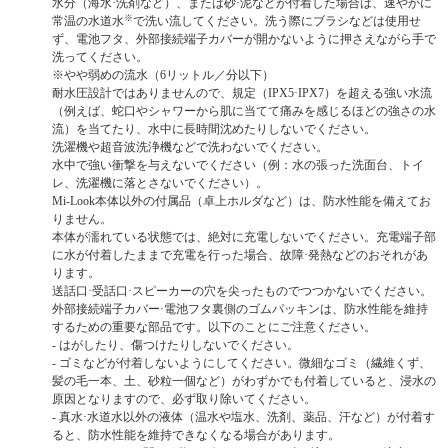
水分（海水·洗剤など）、または砂·泥などが付着した場合は、速やかに
※
常温の水道水
で洗い流してください。洗う際にブラシなどは使用せ
ず、電池フタ、外部接続端子カバーが開かないように押さえながら手で
洗ってください。
※やや弱めの流水（6リットル／分以下）
耐水圧設計ではありませんので、規定（IPX5·IPX7）を超える強い水流
（例えば、蛇口やシャワーから肌に当てて痛みを感じるほどの強さの水
流）を当てたり、水中に長時間沈めたりしないでください。
洗濯機や超音波洗浄機などで洗わないでください。
水中で強い衝撃を与えないでください（例：水の張った洗面台、トイ
レ、洗濯機に落とさないでください）。
Mi-Look本体以外の付属品（卓上ホルダなど）は、防水性能を備えてお
りません。
本体が濡れている状態では、絶対に充電しないでください。充電端子部
に水が付着したままで充電を行った場合、故障·発熱などのおそれがあ
ります。
送話口·受話口·スピーカーの穴を尖ったものでつつかないでください。
外部接続端子カバー·電池フタ裏側のゴムパッキンは、防水性能を維持
するための重要な部品です。以下のことにご注意ください。
- はがしたり、傷つけたりしないでください。
- ゴミなどが付着しないようにしてください。微細なゴミ（繊維くず、
髪の毛一本、土、砂粒一個など）がわずかでも付着していると、浸水の
原因となりますので、必ず取り除いてください。
- 真水·水道水以外の液体（温水や塩水、洗剤、薬品、汗など）が付着す
ると、防水性能を維持できなくなる場合があります。