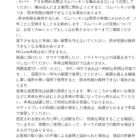
- カバー、フタを閉める際はゴムパッキンを噛み込まないよう注意して
ください。噛み込んだまま無理に閉めようとすると、ゴムパッキンが傷
つき、防水性能が維持できなくなる場合があります。
- 防水性能を維持するため、ゴムパッキンは異常の有無にかかわらず、2
年ごとに交換することをお勧めします。ゴムパッキンの交換について
は、お近くのauショップもしくはお客さまセンターまでご連絡くださ
い。
落下させるなど本体に強い衝撃を与えないでください。防水性能が維持
できなくなる場合があります。
Mi-Look本体は水に浮きません。
熱湯に浸けたり、サウナで使用したり、ドライヤーなどの温風を当てた
りしないでください。本体は耐熱設計ではありません。
周囲温度5℃～35℃（ただし、36℃～40℃であれば一時的な利用は可能で
す。）、湿度35％～90％の範囲で使用してください。範囲を超える極端
に暑い場所や寒い場所で使用すると、防水性能が維持できない場合があ
ります。
急激な温度変化は結露の原因となります。寒いところから暖かいお風呂
などに本体を持ち込むときは本体が常温になってから持ち込んでくださ
い。本体は結露に対して特別な対策を実施しておりません。
※ディスプレイの内側に結露が発生した場合は、結露がとれるまで常温
で放置してください。
想定される使われ方に即した試験を行い、性能を満足することを確認し
ていますが、実際のご使用にあたって、すべての状況での動作を保証す
るものではありません。
お客様の取り扱いの不備による故障と認められた場合は、保証の対象外