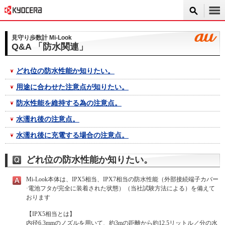
見守り歩数計 Mi-Look
Q&A 「防水関連」
どれ位の防水性能か知りたい。
用途に合わせた注意点が知りたい。
防水性能を維持する為の注意点。
水濡れ後の注意点。
水濡れ後に充電する場合の注意点。
どれ位の防水性能か知りたい。
Mi-Look本体は、IPX5相当、IPX7相当の防水性能（外部接続端子カバー
·電池フタが完全に装着された状態）（当社試験方法による）を備えて
おります
【IPX5相当とは】
内径6.3mmのノズルを用いて、約3mの距離から約12.5リットル／分の水