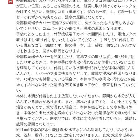
外部接続端子カバーをしっかりと閉じ、電池フタは裏側のゴムパッキン
が正しい位置にあることを確認のうえ、確実に取り付けてからロックを
かけてください。微細なゴミ（繊維くず、髪の毛一本、土、砂粒一個な
ど）がわずかでも挟まると、浸水の原因となります。
外部接続端子カバー·電池フタの隙間に、先の尖ったものを差し込まな
いでください。ゴムパッキンが傷つき、浸水の原因となります。
手袋などをしたまま、外部接続端子カバーの開閉をしたり、電池フタの
取りはずし·取り付けをしたりしないでください。手袋などに付着して
いる微細なゴミ（繊維くず、髪の毛一本、土、砂粒一個など）がわずか
でも挟まると、浸水の原因となります。
外部接続端子カバーを開閉したり、電池フタの取りはずし·取り付けを
したりするときは、本体や手に水滴·砂·汚れなどが付着していないこと
を確認してください。付着している水滴·砂·汚れなどが本体内部に入り
込んだり、カバーやフタに挟まるなどして、故障や浸水の原因となりま
す。わずかでも付着している場合は、本体や手の水滴·砂·汚れなどを繊
維くずの出ない乾いた清潔な布で拭き取ってから、作業を行ってくださ
い。
本体に水滴が付着したまま放置しないでください。隙間から水分が入り
込んでいる場合があります。また、濡れたままですと、音が小さくなる
場合があります。水で濡れた場合は、本体を振るなどして水を取り除
き、本体から出た水分を繊維くずの出ない乾いた清潔な布で速やかに拭
き取ってください。寒冷地では、本体に水滴が付着していると、凍結し
故障の原因となります。
Mi-Look本体の防水性能は真水·水道水にのみ対応しており、温水や塩
水、洗剤、薬品、汗などには対応しておりません。真水·水道水以外の