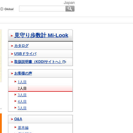
Global
見守り歩数計 Mi-Look
カタログ
USBドライバ
取扱説明書（KDDIサイトへ）
お客様の声
1人目
2人目
3人目
4人目
5人目
Q&A
基本編