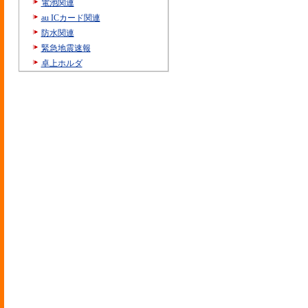
電池関連
au ICカード関連
防水関連
緊急地震速報
卓上ホルダ