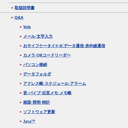
取扱説明書
Q&A
Web
メール·文字入力
おサイフケータイ®·ICデータ通信·赤外線通信
カメラ·QRコードリーダー
パソコン接続
データフォルダ
アドレス帳·スケジュール·アラーム
音·バイブ·伝言メモ·メモ帳
画面·照明·時計
ソフトウェア更新
Java™