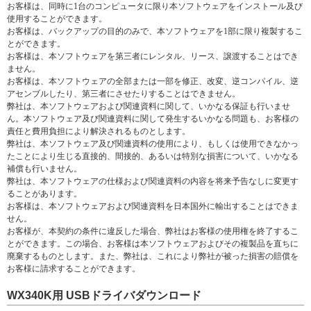
お客様は、同時に1台のコンピュータに限り本ソフトウェアをインストール及び
使用することができます。
お客様は、バックアップの目的のみで、本ソフトウェアを1部に限り複製するこ
とができます。
お客様は、本ソフトウェアを第三者にレンタル、リース、譲渡することはでき
ません。
お客様は、本ソフトウェアの全部または一部を修正、改変、逆コンパイル、逆
アセンブルしたり、第三者にさせたりすることはできません。
弊社は、本ソフトウェアおよび関連資料に関して、いかなる保証も行いませ
ん。本ソフトウェア及び関連資料に関して発生するいかなる問題も、お客様の
責任と費用負担により解決されるものとします。
弊社は、本ソフトウェア及び関連資料の使用により、もしくは使用できなかっ
たことにより生じる直接的、間接的、あるいは特別な損害について、いかなる
補償も行いません。
弊社は、本ソフトウェアの仕様および関連資料の内容を将来予告なしに変更す
ることがあります。
お客様は、本ソフトウェアおよび関連資料を日本国外に輸出することはできま
せん。
お客様が、本契約の条件に違反した場合、弊社はお客様の使用権を終了するこ
とができます。この場合、お客様は本ソフトウェアおよびその複製品を直ちに
廃棄するものとします。また、弊社は、これにより弊社が被った損害の賠償を
お客様に請求することができます。
WX340K用 USBドライバダウンロード