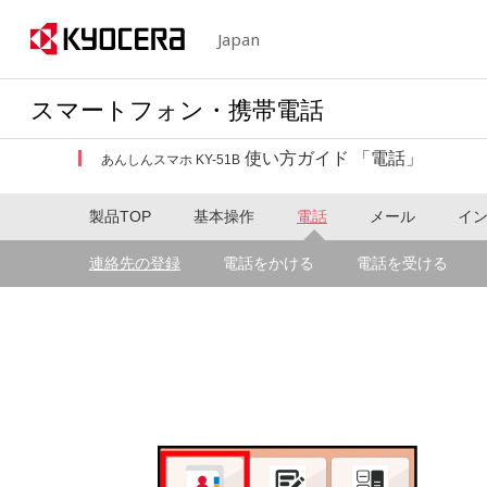
Japan
スマートフォン・携帯電話
使い方ガイド 「電話」
あんしんスマホ KY-51B
製品TOP
基本操作
電話
メール
イ
連絡先の登録
電話をかける
電話を受ける