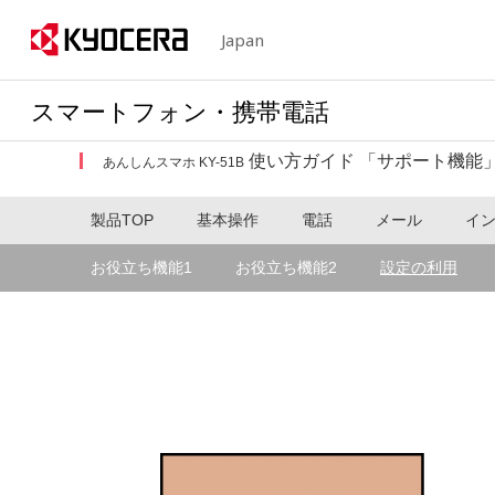
Japan
スマートフォン・携帯電話
使い方ガイド 「サポート機能
あんしんスマホ KY-51B
製品TOP
基本操作
電話
メール
イ
お役立ち機能1
お役立ち機能2
設定の利用