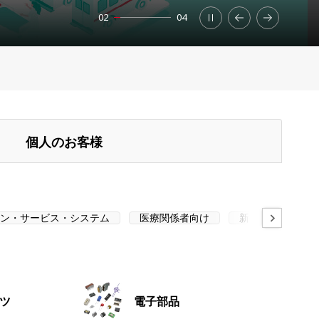
02
04
個人のお客様
ン・サービス・システム
医療関係者向け
新技術・新ソリュ
ツ
電子部品