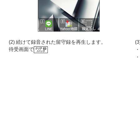
(2) 続けて録音された留守録を再生します。
(
待受画面で
・
・