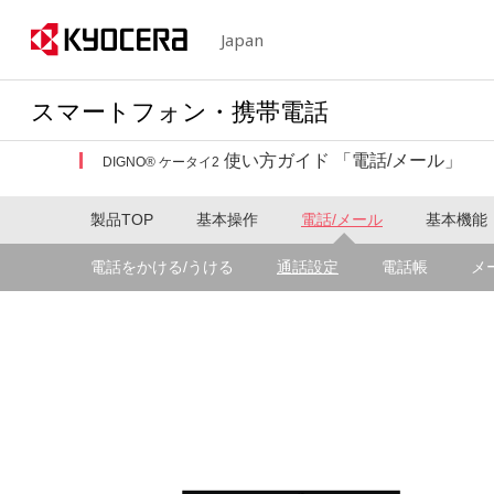
Japan
スマートフォン・携帯電話
使い方ガイド 「電話/メール」
DIGNO® ケータイ2
製品TOP
基本操作
電話/メール
基本機能
電話をかける/うける
通話設定
電話帳
メ