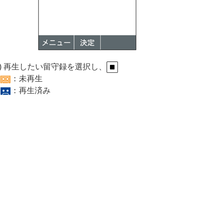
3) 再生したい留守録を選択し、
：未再生
：再生済み