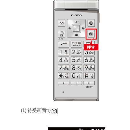
(1) 待受画面で