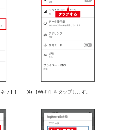
ーネット］
(4) ［Wi-Fi］をタップします。