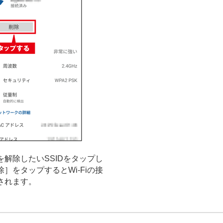
接続を解除したいSSIDをタップし
］をタップするとWi-Fiの接
されます。