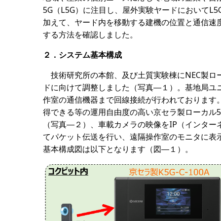
5G（L5G）に注目し、屋外実験ヤードにおいてL
加えて、ヤード内を移動する建機の位置と通信速
する方法を確認しました。
２．システム基本構成
技術研究所の本館、及び土質実験棟にNEC製ロ
ドに向けて調整しました（写真―１）。基地局ユ
作室の通信機器まで回線接続が行われております
得できる等の運用自由度の高い京セラ製ローカル5G対
（写真―２）、車載カメラの映像をIP（インター
てパケット伝送を行い、遠隔操作室のモニタに表
基本構成図は以下となります（図―１）。