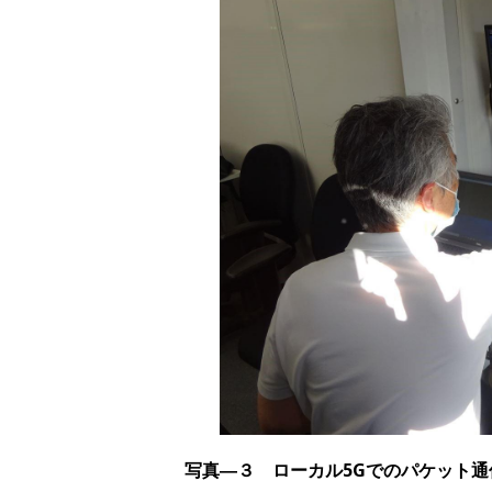
写真―３ ローカル
5G
でのパケット通