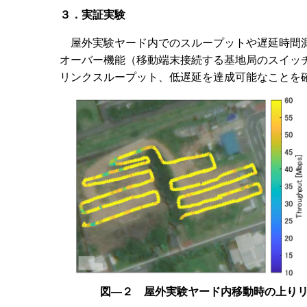
３．実証実験
屋外実験ヤード内でのスループットや遅延時間測
オーバー機能（移動端末接続する基地局のスイッ
リンクスループット、低遅延を達成可能なことを
図―２ 屋外実験ヤード内移動時の上り