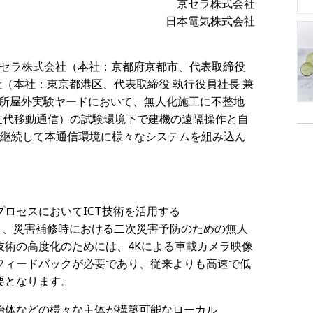
京セラ株式会社
日本電気株式会社
京セラ株式会社（本社：京都府京都市、代表取締役
社（本社：東京都港区、代表取締役 執行役員社長 兼
研究所屋外実験ヤードにおいて、無人化施工に不整地
世代移動通信）の試験環境下で建機の遠隔操作と自
、継続して本通信環境に様々なシステムを組み込ん
プロセスにおいて
ICT
技術を活用する
り、災害補修時における二次災害予防のための無人
技術の高度化のためには、
4K
による車載カメラ映像
フィードバックが必要であり、従来よりも高速で低
要となります。
治体などの様々な主体が構築可能なローカル