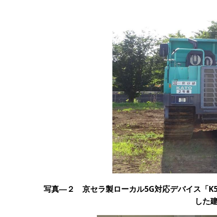
写真―２ 京セラ製ローカル5G対応デバイス「K5
した