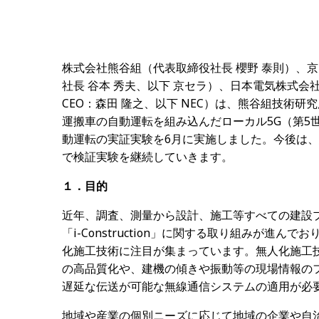
株式会社熊谷組（代表取締役社長 櫻野 泰則）、
社長 谷本 秀夫、以下 京セラ）、日本電気株式会
CEO：森田 隆之、以下 NEC）は、熊谷組技術
運搬車の自動運転を組み込んだローカル5G（第5
動運転の実証実験を6月に実施しました。今後は
で検証実験を継続していきます。
１．目的
近年、調査、測量から設計、施工等すべての建設
「
i-Construction
」に関する取り組みが進んでお
化施工技術に注目が集まっています。無人化施工
の高品質化や、建機の傾きや振動等の現場情報の
遅延な伝送が可能な無線通信システムの適用が必
地域や産業の個別ニーズに応じて地域の企業や自