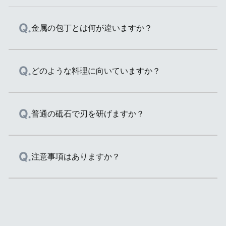
金属の包丁とは何が違いますか？
セラミックスは金属ではありません。素材の特
どのような料理に向いていますか？
商品を見る
商品を見る
性により、金属にはない以下の特長を持ってい
ます。サビない/食材が変色しにくい/食器洗い
乾燥機OK/台所用漂白剤OK
刃渡り15cm
刃渡り16cm
食材本来の美味しさを味わいたい料理におすす
普通の砥石で刃を研げますか？
菜切り
三徳包丁
めです。刃から金属イオンが出ないので、リン
ゴやレタスなどの切り口が変色しにくく、サラ
幅広でまっすぐな刃が特
日本の家庭で最も一般的
ダやデザートなどをキレイに仕上げることがで
ファインセラミックスは、ダイヤモンドでなけ
注意事項はありますか？
長で、キャベツや大根、
な形、サイズの包丁。三
きます。また、食材に金属の臭いがつくことも
れば研げないほど硬いので、通常の砥石では研
ネギなどの細かい刻みや
徳は「三つの用途」を意
ありません。
げません。「研ぎ直しサービス」をご利用頂く
千切り、厚みのある野菜
味し、肉、魚、野菜など
のカットに適していま
幅広い食材に使えます。
か、ご家庭でのお手入れには「京セラ製 電動
硬い食材には使用しないでください。欠けた
す。押し切りや引き切り
ダイヤモンドシャープナー」をご使用くださ
り、折れたり、割れたりすることがあります。
に向いた包丁です。
い。※スライスナイフ/パン切りナイフは、電動