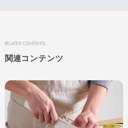
ダイヤモンドシャープナーはご使用できませ
ん。研ぎ直しサービスをご利用ください。
RELATED CONTENTS
商品を見る
商品を見る
関連コンテンツ
刃渡り18cm
刃渡り18cm
牛刀
パン切り
手首のスナップを使い、
パンや焼き菓子を潰さず
カーブにあわせて刃を滑
切れるナイフ。鋭い切れ
らせるように切る西洋包
味でパンくずが出にくい
丁。ブロック肉や刺身の
のが特長。巻き寿司やキ
切り分け、大きな野菜の
ンパなどのカットにもお
カットにおすすめです。
すすめの一本です。