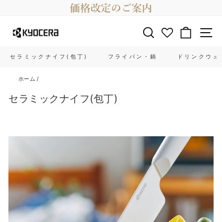
コ
ン
テ
サイトを検索する
カート
ン
ツ
に
セラミックナイフ(包丁)
フライパン・鍋
ドリンクウェ
ス
キ
ホーム
/
ッ
プ
セラミックナイフ(包丁)
す
る