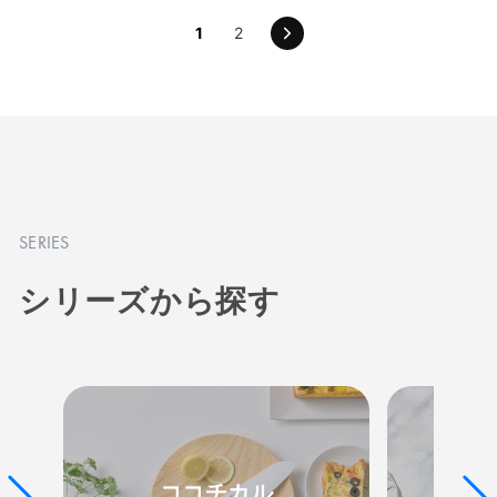
1
2
次
の
ペ
ー
ジ
SERIES
シリーズから探す
ココチカル
カラ