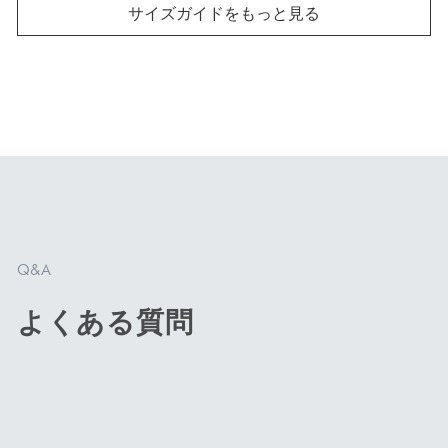
サイズガイドをもっと見る
商品を見る
商品を見る
刃渡り13cm
刃渡り14cm
ペティナイフ
三徳包丁
Q&A
よくある質問
小回りが効く小型の包
セラミックナイフの中で
丁。フルーツ、野菜のカ
一番人気のサイズ。幅広
ットや皮むき、簡単な調
い食材に対応でき、扱い
理のサブ包丁にもピッタ
やすい大きさで最初の一
リ！
本としておすすめです。