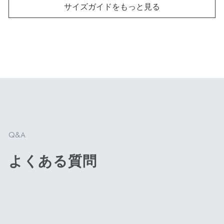
サイズガイドをもっと見る
商品を見る
商品を見る
刃渡り13cm
刃渡り14cm
ペティナイフ
三徳包丁
Q&A
よくある質問
小回りが効く小型の包
セラミックナイフの中で
丁。フルーツ、野菜のカ
一番人気のサイズ。幅広
ットや皮むき、簡単な調
い食材に対応でき、扱い
理のサブ包丁にもピッタ
やすい大きさで最初の一
リ！
本としておすすめです。