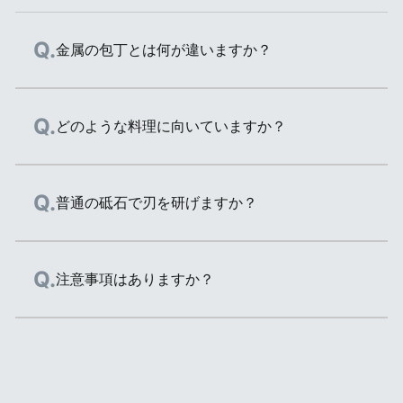
金属の包丁とは何が違いますか？
セラミックスは金属ではありません。素材の特
どのような料理に向いていますか？
商品を見る
商品を見る
性により、金属にはない以下の特長を持ってい
ます。サビない/食材が変色しにくい/食器洗い
乾燥機OK/台所用漂白剤OK
刃渡り15cm
刃渡り16cm
食材本来の美味しさを味わいたい料理におすす
普通の砥石で刃を研げますか？
菜切り
三徳包丁
めです。刃から金属イオンが出ないので、リン
ゴやレタスなどの切り口が変色しにくく、サラ
幅広でまっすぐな刃が特
日本の家庭で最も一般的
ダやデザートなどをキレイに仕上げることがで
ファインセラミックスは、ダイヤモンドでなけ
注意事項はありますか？
長で、キャベツや大根、
な形、サイズの包丁。三
きます。また、食材に金属の臭いがつくことも
れば研げないほど硬いので、通常の砥石では研
ネギなどの細かい刻みや
徳は「三つの用途」を意
ありません。
げません。「研ぎ直しサービス」をご利用頂く
千切り、厚みのある野菜
味し、肉、魚、野菜など
のカットに適していま
幅広い食材に使えます。
か、ご家庭でのお手入れには「京セラ製 電動
硬い食材には使用しないでください。欠けた
す。押し切りや引き切り
ダイヤモンドシャープナー」をご使用くださ
り、折れたり、割れたりすることがあります。
に向いた包丁です。
い。※スライスナイフ/パン切りナイフは、電動