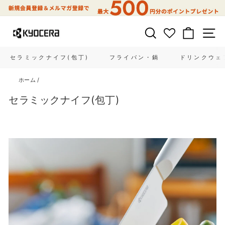
コ
ン
テ
サイトを検索する
カート
ン
ツ
に
セラミックナイフ(包丁)
フライパン・鍋
ドリンクウェ
ス
キ
ホーム
/
ッ
プ
セラミックナイフ(包丁)
す
る