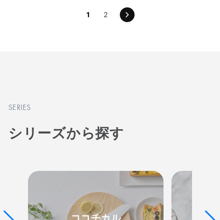
1
2
次
の
ペ
ー
ジ
SERIES
シリーズから探す
ココチカル
カラ