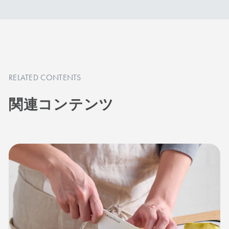
ダイヤモンドシャープナーはご使用できませ
ん。研ぎ直しサービスをご利用ください。
RELATED CONTENTS
商品を見る
商品を見る
関連コンテンツ
刃渡り18cm
刃渡り18cm
牛刀
パン切り
手首のスナップを使い、
パンや焼き菓子を潰さず
カーブにあわせて刃を滑
切れるナイフ。鋭い切れ
らせるように切る西洋包
味でパンくずが出にくい
丁。ブロック肉や刺身の
のが特長。巻き寿司やキ
切り分け、大きな野菜の
ンパなどのカットにもお
カットにおすすめです。
すすめの一本です。