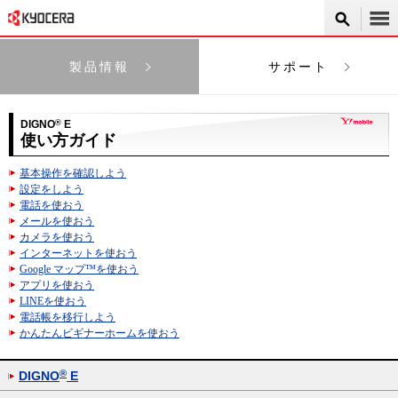
製品情報
サポート
DIGNO
®
E
使い方ガイド
基本操作を確認しよう
設定をしよう
電話を使おう
メールを使おう
カメラを使おう
インターネットを使おう
Google マップ™を使おう
アプリを使おう
LINEを使おう
電話帳を移行しよう
かんたんビギナーホームを使おう
®
DIGNO
E