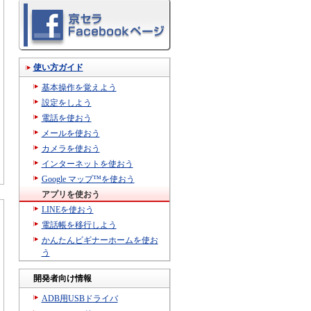
使い方ガイド
基本操作を覚えよう
設定をしよう
電話を使おう
メールを使おう
カメラを使おう
インターネットを使おう
Google マップ™を使おう
アプリを使おう
LINEを使おう
電話帳を移行しよう
かんたんビギナーホームを使お
う
開発者向け情報
ADB用USBドライバ