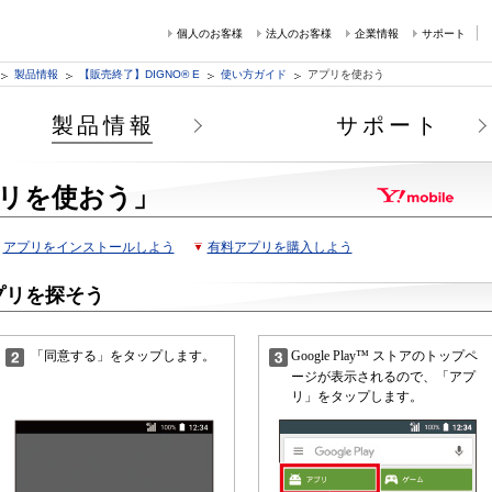
個人のお客様
法人のお客様
企業情報
サポート
製品情報
【販売終了】DIGNO® E
使い方ガイド
アプリを使おう
製品情報
サポート
リを使おう」
アプリをインストールしよう
有料アプリを購入しよう
アプリを探そう
「同意する」をタップします。
Google Play™ ストアのトップペ
ージが表示されるので、「アプ
リ」をタップします。