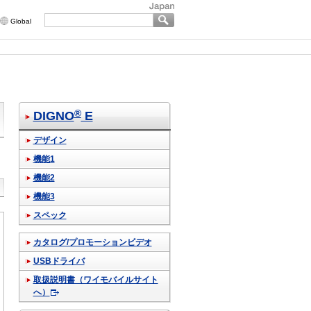
Global
®
DIGNO
E
デザイン
機能1
機能2
機能3
スペック
カタログ/プロモーションビデオ
USBドライバ
取扱説明書（ワイモバイルサイト
へ）