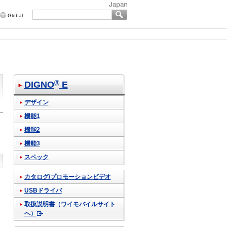
Global
®
DIGNO
E
デザイン
機能1
機能2
機能3
スペック
カタログ/プロモーションビデオ
USBドライバ
取扱説明書（ワイモバイルサイト
へ）