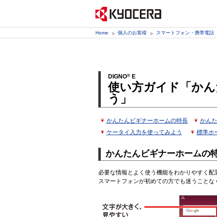
Home
個人のお客様
スマートフォン・携帯電話
DIGNO
®
E
使い方ガイド「かん
う」
かんたんビギナーホームの特長
かん
ケータイ入力を使ってみよう
標準ホ
かんたんビギナーホームの
必要な情報とよく使う機能をわかりやすく配
スマートフォンが初めての方でも迷うことな