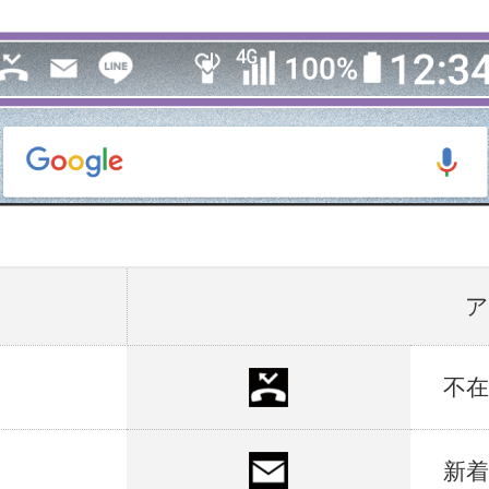
ア
不
新着