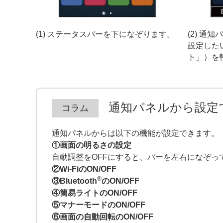
(1) ステータスバーを下になぞります。
(2) 通
設定した
ト」）を
通知パネルから設定
通知パネルからは以下の機能が設定できます。
①画面の明るさの設定
自動調整をOFFにすると、バーを左右になぞっ
②Wi-FiのON/OFF
®
③Bluetooth
のON/OFF
④簡易ライトのON/OFF
⑤マナーモードのON/OFF
⑥画面の自動回転のON/OFF