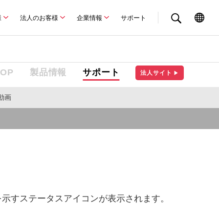
様
法人のお客様
企業情報
サポート
TOP
製品情報
サポート
法人サイト
▶
動画
を示すステータスアイコンが表示されます。