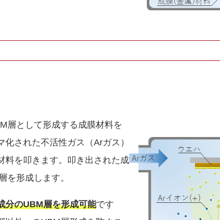
BM層として形成する成膜材料を
マ化された不活性ガス（Arガス）
材料を叩きます。叩き出された成
M層を形成します。
成分のUBM層を形成可能
です