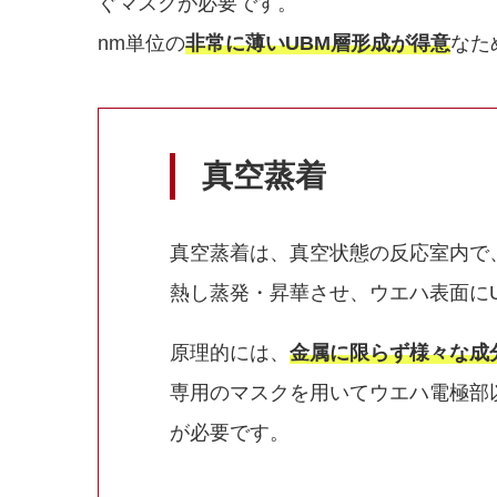
ぐマスクが必要です。
nm単位の
非常に薄いUBM層形成が得意
なた
真空蒸着
真空蒸着は、真空状態の反応室内で
熱し蒸発・昇華させ、ウエハ表面に
原理的には、
金属に限らず様々な成
専用のマスクを用いてウエハ電極部
が必要です。