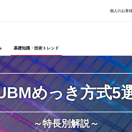
個人のお客
み
基礎知識・技術トレンド
UBMめっき方式5
～特長別解説～