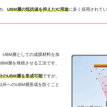
め、
UBM層の抵抗値を抑えたIC用途
に多く採用されて
、UBM層としての成膜材料を加
UBM層を堆積させる工法です。
分のUBM層を形成可能
ですが、
以外へのUBM層形成を防ぐこと