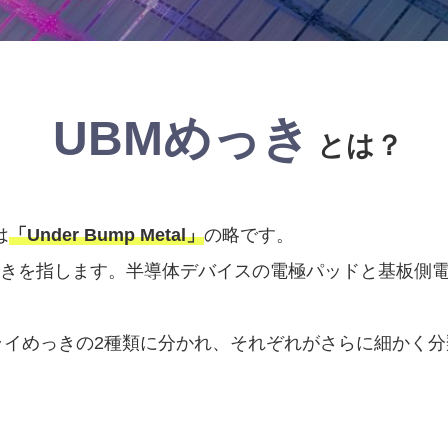
UBMめっき
とは？
は
「Under Bump Metal」
の略です。
きを指します。半導体デバイスの電極パッドと基板側
ライめっきの2種類に分かれ、それぞれがさらに細かく