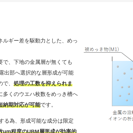
ネルギー差を駆動力とした、めっ
要で、下地の金属層が無くても
属露出部へ選択的な層形成が可能
ので、
処理の工数を抑えられま
に多くのウエハ枚数をめっき槽へ
短納期対応が可能
です。
成する為、形成可能な成分は限定
数μm程度のUBM層形成が効率的