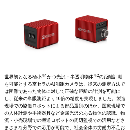
※1
※2
世界初となる極小
かつ光沢・半透明物体
の距離計測
を可能とする京セラのAI測距カメラは、従来の測定方法で
は困難であった物体に対して正確な距離の計測を可能に
し、従来の単眼測距より10倍の精度を実現しました。製造
現場での協働ロボットによる部品選別のほか、医療現場で
の人体計測や手術器具など金属光沢のある物体の認識、物
流・小売現場での搬送ロボットの周辺監視での活用などさ
まざまな分野での応用が可能で、社会全体の労働力不足お