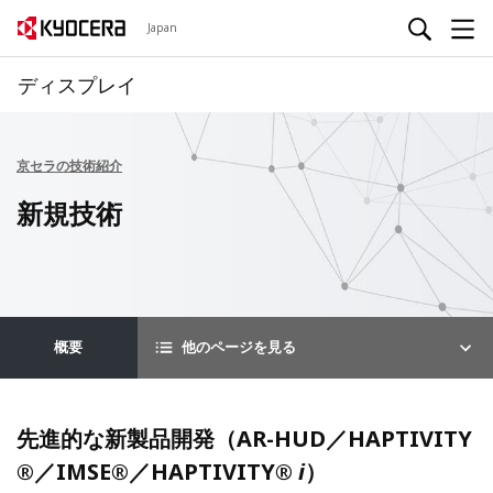
Japan
ディスプレイ
京セラの技術紹介
新規技術
概要
他のページを見る
先進的な新製品開発（AR-HUD／HAPTIVITY
®／IMSE®／HAPTIVITY®
i
）