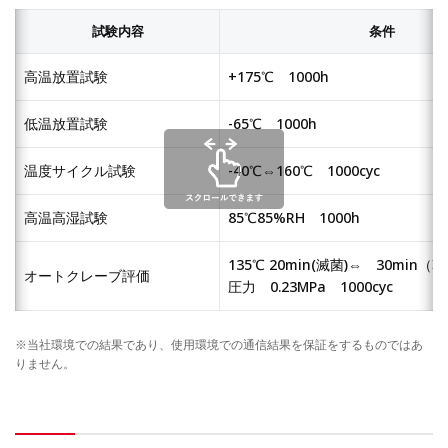
試験内容
条件
高温放置試験
+175℃ 1000h
低温放置試験
-65℃ 1000h
温度サイクル試験
-40℃⇔160℃ 1000cyc
高温高湿試験
85℃85%RH 1000h
135℃ 20min(滅菌)⇔ 30min（
オートクレーブ評価
圧力 0.23MPa 1000cyc
※当社環境での結果であり、使用環境での通信結果を保証をするものではあ
りません。