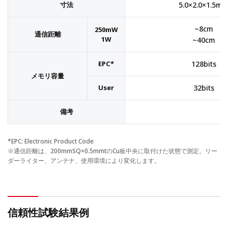
寸法
5.0×2.0×1.5m
~8cm
250mW
通信距離
1W
~40cm
EPC*
128bits
メモリ容量
User
32bits
備考
*EPC:
Electronic Product Code
※通信距離は、200mmSQ×0.5mmtのCu板中央に取付けた状態で測定。リー
ダーライター、アンテナ、使用環境により変化します。
信頼性試験結果例