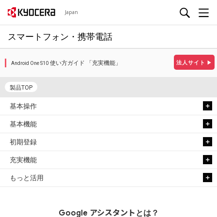
Japan
スマートフォン・携帯電話
使い方ガイド 「充実機能」
法人サイト
▶
Android One S10
製品TOP
基本操作
基本機能
初期登録
充実機能
もっと活用
アシスタント
Google
とは？