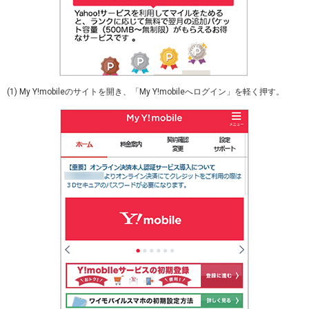
(1) My Y!mobileのサイトを開き、「My Y!mobileへログイン」を軽く押す。