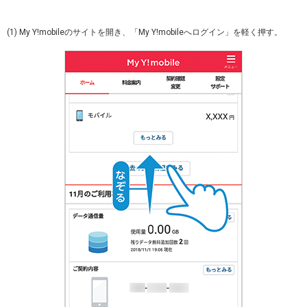
(1) My Y!mobileのサイトを開き、「My Y!mobileへログイン」を軽く押す。