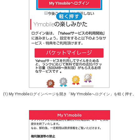
(1) My Y!mobileログインページを開き「My Y!mobileへログイン」を軽く押す。