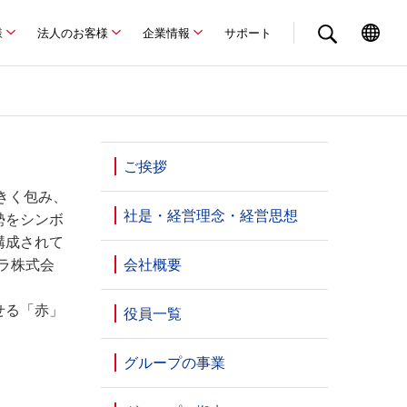
様
法人のお客様
企業情報
サポート
ご挨拶
きく包み、
社是・経営理念・経営思想
勢をシンボ
構成されて
セラ株式会
会社概要
せる「赤」
役員一覧
グループの事業