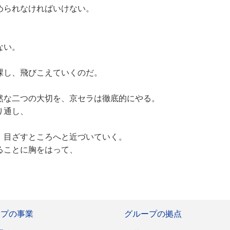
められなければいけない。
ない。
、
課し、飛びこえていくのだ。
然な二つの大切を、京セラは徹底的にやる。
り通し、
、目ざすところへと近づいていく。
ることに胸をはって、
ープの事業
グループの拠点