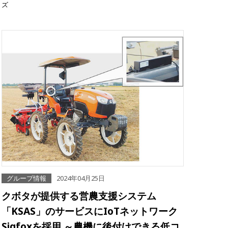
ズ
グループ情報
2024年04月25日
クボタが提供する営農支援システム
「KSAS」のサービスにIoTネットワーク
Sigfoxを採用 ～農機に後付けできる低コ