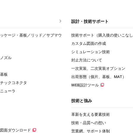
設計・技術サポート
ッケージ・基板／リッド／サブマウ
技術サポート（購入後の使いこなし
カスタム図面の作成
シミュレーション技術
ノズル
封止方法について
一次実装、二次実装オプション
基板
出荷形態（個片、基板、MAT）
チックコネクタ
WEB設計ツール
ニューラ
技術と強み
革新を支える要素技術
技術・品質への想い
・図面ダウンロード
営業網、サポート体制