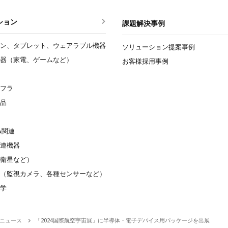
ション
課題解決事例
ン、タブレット、ウェアラブル機器
ソリューション提案事例
器（家電、ゲームなど）
お客様採用事例
フラ
品
A関連
連機器
衛星など）
（監視カメラ、各種センサーなど）
学
ニュース
「2024国際航空宇宙展」に半導体・電子デバイス用パッケージを出展