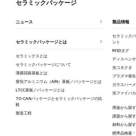
セラミックパッケージ
ニュース
製品情報
セラミックパ
セラミックパッケージとは
ント
RFIDタグ
セラミックスとは
ディスペンサ
セラミックパッケージについて
光コネクタ
薄膜回路基板とは
プラズマ発生
窒化アルミニウム（AlN）基板／パッケージとは
ガラスハーメ
LTCC基板／パッケージとは
光ファイバカ
TO-CANパッケージとセラミックパッケージの比
較
用途から探す
製造工程
課題から探す
材料から探す
標準品検索