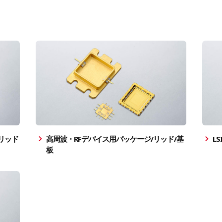
リッド
高周波・RFデバイス用パッケージ/リッド/基
L
板