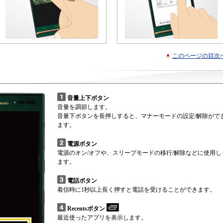
このページの目次
音量上下ボタン
音量を調節します。
音量下ボタンを長押しすると、マナーモードの設定/解除がで
ます。
電源ボタン
電源のオン/オフや、スリープモードの移行/解除などに使用し
ます。
電話ボタン
着信時に1秒以上長く押すと電話を受けることができます。
Recentsボタン
最近使ったアプリを表示します。