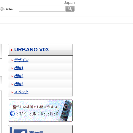
Global
URBANO V03
デザイン
機能1
機能2
機能3
スペック