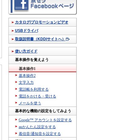
カタログ/プロモーションビデオ
USBドライバ
取扱説明書（KDDIサイトへ）
使い方ガイド
基本操作を覚えよう
基本操作1
基本操作2
文字入力
電話帳を利用する
電話をかける・受ける
メールを使う
基本的な機能の設定をしてみよう
Google™ アカウントを設定する
auかんたん設定をする
着信音/通知音を設定する