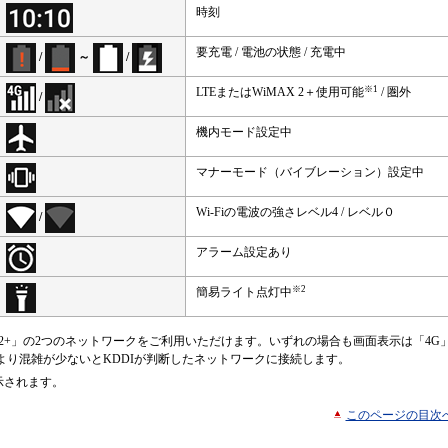
時刻
要充電 / 電池の状態 / 充電中
/
～
/
※1
LTEまたはWiMAX 2＋使用可能
/ 圏外
/
機内モード設定中
マナーモード（バイブレーション）設定中
Wi-Fiの電波の強さレベル4 / レベル０
/
アラーム設定あり
※2
簡易ライト点灯中
AX 2+」の2つのネットワークをご利用いただけます。いずれの場合も画面表示は「4G
り混雑が少ないとKDDIが判断したネットワークに接続します。
示されます。
このページの目次