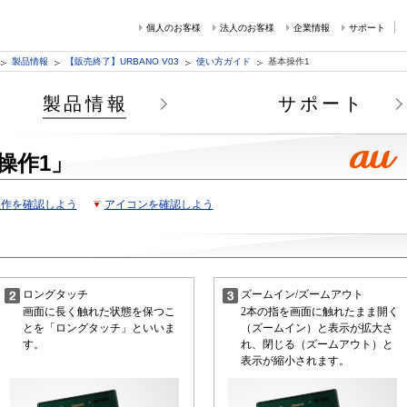
個人のお客様
法人のお客様
企業情報
サポート
製品情報
【販売終了】URBANO V03
使い方ガイド
基本操作1
製品情報
サポート
操作1」
操作を確認しよう
アイコンを確認しよう
ロングタッチ
ズームイン/ズームアウト
画面に長く触れた状態を保つこ
2本の指を画面に触れたまま開く
とを「ロングタッチ」といいま
（ズームイン）と表示が拡大さ
す。
れ、閉じる（ズームアウト）と
表示が縮小されます。