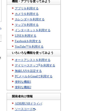
機能・アプリを使ってみよう
アプリを利用する
カメラを利用する
カレンダーを利用する
マップを利用する
へ
インターネットを利用する
LINEを利用する
Facebookを利用する
YouTube™を利用する
いろいろな機能を使ってみよう
き
オートアシストを利用する
®
デイリーステップ
を利用する
無線LANを設定する
PCメールをGmailで利用する
便利な機能1
便利な機能2
開発者向け情報
ADB用USBドライバ
ソースコード