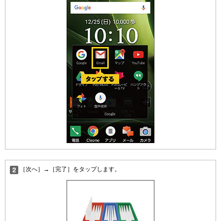
［次へ］→［完了］をタップします。