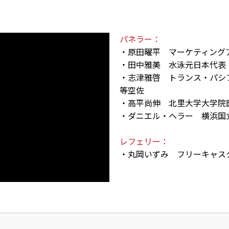
パネラー：
・原田曜平 マーケティング
・田中雅美 水泳元日本代表
・志津雅啓 トランス・パシ
等空佐
・高平尚伸 北里大学大学院
・ダニエル・ヘラー 横浜国
レフェリー：
・丸岡いずみ フリーキャス