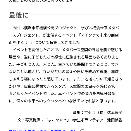
え続けるのではないかと思っています。
最後に
今回は横浜未来機構公認プロジェクト「学び×横浜未来メタバ
ースプロジェクト」が主催するイベント「マイクラで未来の商店
街を作ろう!! 」について特集してきました。
イベントを開催したことで、メタバース空間の課題を肌で感じる
場面や、逆に子どもたちの感性に圧倒される場面も多くありまし
た。子どもと大人。人と人。生きていた時間やできること、でき
ないことは違えど、互いが互いの考えや思いを改めて尊重、尊敬
しあえる場になったと感じています。また、地域について知るきっ
かけや、自由に想像できるメタバース空間の面白みを感じる第一
歩となったイベントでした。本イベントでの吸収を自律分散型
に、個々の未来へのワクワクへとつなげていければと思います。
編集：京セラ（株）橋本綾子
文・写真提供：「よこめたっ」 /学生ボランティア 池田結香