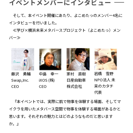
イベントメンバーにインタビュー
そして、本イベント開催にあたり、よこめたっのメンバー4名に
インタビューを行いました。
≪学び×横浜未来メタバースプロジェクト（よこめたっ）メン
バー≫
岩橋 雪野
中島 幸一
藤沢 勇輔
家村 直樹
NPO法人 未
iXOS (株)
Swap,Inc.
日産自動車
来のカタチ
CEO
CEO
株式会社
代表
『本イベントでは、実際に肌で物事を体験する場面、そしてマ
イクラを用いたメタバース空間で物事を体験する場面があるかと
思います。それぞれの魅力とはどのようなものだと思います
か。』