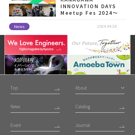
INNOVATION DAYS
Meetup Fes 2024～
2024.04.26
News
Top
About
News
Catalog
Event
Journal