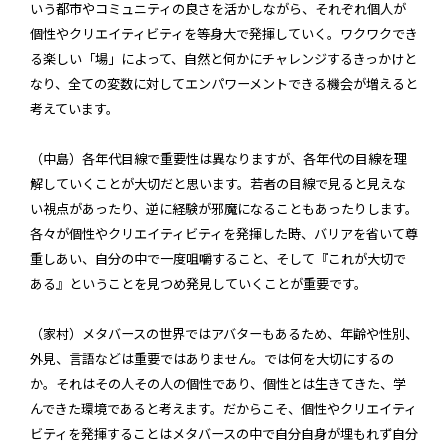
いう都市やコミュニティの良さを活かしながら、それぞれ個人が
個性やクリエイティビティを等身大で発揮していく。ワクワクでき
る楽しい「場」によって、自然と何かにチャレンジするきっかけと
なり、全ての変数に対してエンパワーメントできる機会が増えると
考えています。
（中島）各年代目線で重要性は異なりますが、各年代の目線を理
解していくことが大切だと思います。若者の目線で見ると見えな
い視点があったり、逆に経験が邪魔になることもあったりします。
各々が個性やクリエイティビティを発揮した時、バリアを省いて尊
重しあい、自分の中で一度咀嚼すること、そして『これが大切で
ある』ということを見つめ発見していくことが重要です。
（家村）メタバースの世界ではアバターもあるため、年齢や性別、
外見、言語などは重要ではありません。では何を大切にするの
か。それはその人その人の個性であり、個性とは生きてきた、学
んできた環境であると考えます。だからこそ、個性やクリエイティ
ビティを発揮することはメタバースの中で自分自身が埋もれず自分