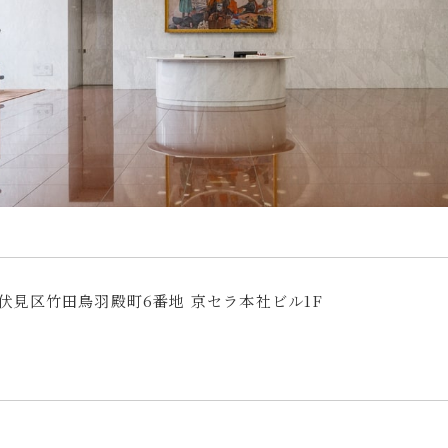
都市伏見区竹田鳥羽殿町6番地 京セラ本社ビル1F