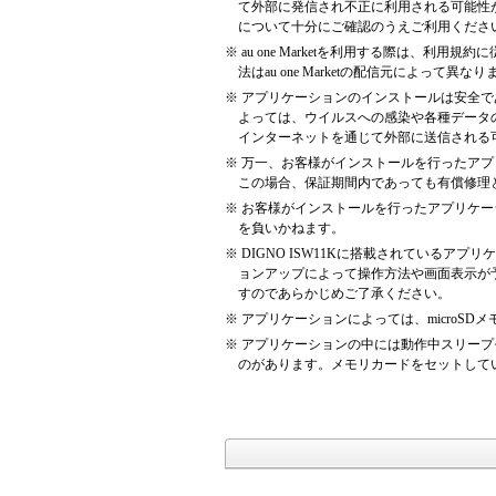
て外部に発信され不正に利用される可能性
について十分にご確認のうえご利用くださ
※
au one Marketを利用する際は、
法はau one Marketの配信元によって異なり
※
アプリケーションのインストールは安全で
よっては、ウイルスへの感染や各種データ
インターネットを通じて外部に送信される
※
万一、お客様がインストールを行ったアプ
この場合、保証期間内であっても有償修理
※
お客様がインストールを行ったアプリケー
を負いかねます。
※
DIGNO ISW11Kに搭載されているア
ョンアップによって操作方法や画面表示が
すのであらかじめご了承ください。
※
アプリケーションによっては、microS
※
アプリケーションの中には動作中スリープ
のがあります。メモリカードをセットして