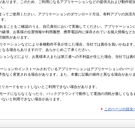
があります。このため、ご利用になるアプリケーションなどの提供元および動作状
い。
利用規約に従ってご使用ください。アプリケーションのダウンロード方法、有料アプリの決済
ます。
あることをご確認のうえ、自己責任において実施してください。アプリケーション
の破壊、お客様の位置情報や利用履歴、携帯電話内に保存されている個人情報など
可能性があります。
リケーションなどにより各種動作不良が生じた場合、当社では責任を負いかねます
となる場合もありますので、あらかじめご了承ください。
ションなどにより、お客様本人または第三者への不利益が生じた場合、当社では責
プリケーションやインストールされているアプリケーションはアプリケーションのバージ
予告なく変更される場合があります。また、本書に記載の操作と異なる場合があり
Dメモリカードをセットしないとご利用できない場合があります。
モードにならなくなったり、バックグラウンドで動作して電池の消耗が激しくなる
いないと利用できない場合があります。
このページの目次