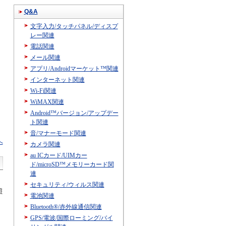
Q&A
文字入力/タッチパネル/ディスプ
レー関連
電話関連
メール関連
アプリ/Androidマーケット™関連
インターネット関連
Wi-Fi関連
WiMAX関連
Android™バージョン/アップデー
ト関連
音/マナーモード関連
へ
カメラ関連
au ICカード/UIMカー
ド/microSD™メモリーカード関
連
セキュリティ/ウィルス関連
照
電池関連
Bluetooth®/赤外線通信関連
GPS/電波/国際ローミング/バイ