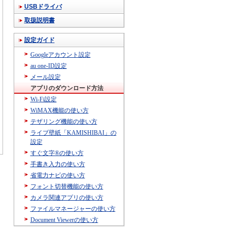
USBドライバ
取扱説明書
設定ガイド
Googleアカウント設定
au one-ID設定
メール設定
アプリのダウンロード方法
Wi-Fi設定
WiMAX機能の使い方
テザリング機能の使い方
ライブ壁紙「KAMISHIBAI」の
設定
すぐ文字®の使い方
手書き入力の使い方
省電力ナビの使い方
フォント切替機能の使い方
カメラ関連アプリの使い方
ファイルマネージャーの使い方
Document Viewerの使い方