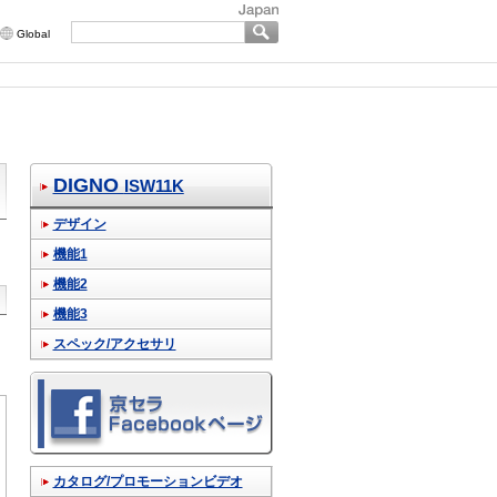
Global
DIGNO
ISW11K
デザイン
機能1
機能2
機能3
スペック/アクセサリ
カタログ/プロモーションビデオ