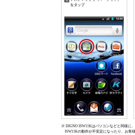
をタップ
※
DIGNO ISW11Kはパソコンなどと同
ISW11Kの動作が不安定になったり、お客