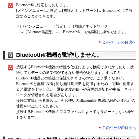
Bluetooth®に対応しております。
[メインメニュー]→[設定]→[無線とネットワーク]→[Bluetooth®]にて設
定することができます。
※
[メインメニュー]→［設定］→［無線とネットワーク］
→［Bluetooth®設定］→［Bluetooth®］でも同様に操作できます。
このページの目次へ
Bluetooth®機器が動作しません。
接続するBluetooth®機器の特性や仕様によって接続できなかったり、接
続してもデータの送受信ができない場合があります。すべての
Bluetooth®機器との接続は保証できませんので、ご了承ください。
Bluetooth®と無線LANは同じ無線周波数を使用するため、同時に使用す
ると電波を干渉し合い、通信速度の低下や音声の途切れや中断、ネット
ワークが切断される場合があります。
接続に支障がある場合は、今お使いのBluetooth®·無線LANのいずれかの
使用を中止してください。
接続するBluetooth®機器のプロファイルによってはサポートしない場合
もあります。
このページの目次へ