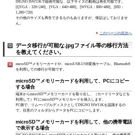
DIGNO ISW11Kで録画可能な、以下サイズの動画は再生可能です。
[QVGA：320×240]、[VGA：640×480]、[WVGA：800×480]、[HD：
1,280×720]
その他のサイズも再生できるものもありますが、保証はしておりませ
ん。
このページの目次へ
データ移行が可能な.jpgファイル等の移行方法
を教えてください。
microSD™メモリーカードや、microUSB-USB変換ケーブル、Bluetooth®
を利用しての移行が可能です。
microSD™メモリーカードを利用して、PCにコピー
する場合
端末からmicroSD™メモリーカードを取り出し、（カードリーダなどを
利用して）PCにmicroSD™メモリカードを挿入します。
PC側で、リムーバブルディスクとしてDIGNO ISW11Kを認識するの
で、任意のフォルダからデータをPCにコピーします。
microSD™メモリーカードを利用して、他の携帯電話
で表示する場合