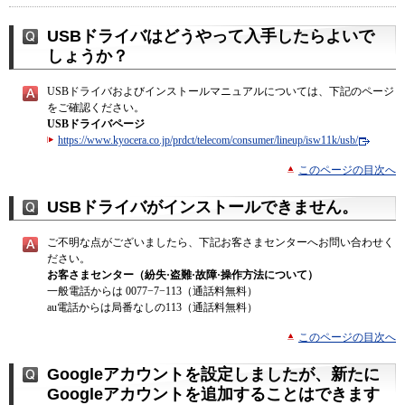
USBドライバはどうやって入手したらよいで
しょうか？
USBドライバおよびインストールマニュアルについては、下記のページ
をご確認ください。
USBドライバページ
https://www.kyocera.co.jp/prdct/telecom/consumer/lineup/isw11k/usb/
このページの目次へ
USBドライバがインストールできません。
ご不明な点がございましたら、下記お客さまセンターへお問い合わせく
ださい。
お客さまセンター（紛失·盗難·故障·操作方法について）
一般電話からは 0077−7−113（通話料無料）
au電話からは局番なしの113（通話料無料）
このページの目次へ
Googleアカウントを設定しましたが、新たに
Googleアカウントを追加することはできます