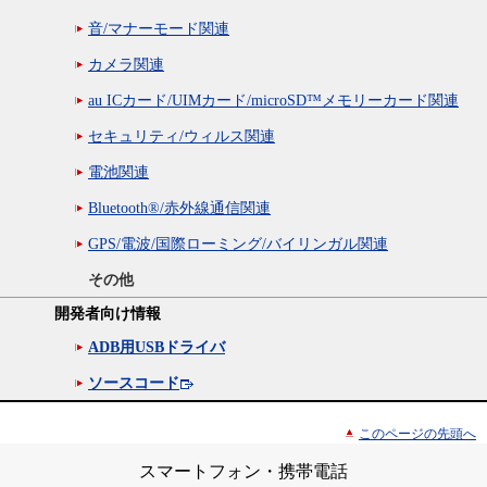
音/マナーモード関連
カメラ関連
au ICカード/UIMカード/microSD™メモリーカード関連
セキュリティ/ウィルス関連
電池関連
Bluetooth®/赤外線通信関連
GPS/電波/国際ローミング/バイリンガル関連
その他
開発者向け情報
ADB用USBドライバ
ソースコード
このページの先頭へ
スマートフォン・携帯電話