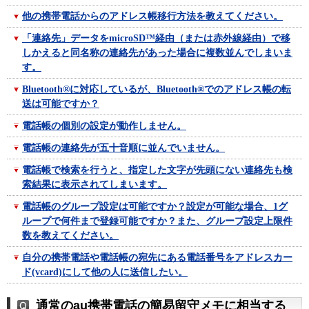
他の携帯電話からのアドレス帳移行方法を教えてください。
「連絡先」データをmicroSD™経由（または赤外線経由）で移
しかえると同名称の連絡先があった場合に複数並んでしまいま
す。
Bluetooth®に対応しているが、Bluetooth®でのアドレス帳の転
送は可能ですか？
電話帳の個別の設定が動作しません。
電話帳の連絡先が五十音順に並んでいません。
電話帳で検索を行うと、指定した文字が先頭にない連絡先も検
索結果に表示されてしまいます。
電話帳のグループ設定は可能ですか？設定が可能な場合、1グ
ループで何件まで登録可能ですか？また、グループ設定上限件
数を教えてください。
自分の携帯電話や電話帳の宛先にある電話番号をアドレスカー
ド(vcard)にして他の人に送信したい。
通常のau携帯電話の簡易留守メモに相当する