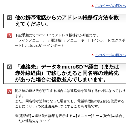
このページの目次へ
他の携帯電話からのアドレス帳移行方法を教
えてください。
下記手順にてmicroSD™でアドレス帳移行が可能です。
「メインメニュー」→[電話帳]→[メニューキー]→[インポート/エクスポ
ート]→[microSDからインポート]
このページの目次へ
「連絡先」データをmicroSD™経由（または
赤外線経由）で移しかえると同名称の連絡先
があった場合に複数並んでしまいます。
同名称の連絡先が存在する場合には連絡先を追加する仕様になっており
ます。
また、同名称が追加になった場合でも、電話帳機能の[統合]を使用する
ことにより、2つの連絡先を1つにすることも可能です。
※
[電話帳]→連絡先の詳細を表示する→[メニュー]キー→[統合]→統合し
たい連絡先をタップ