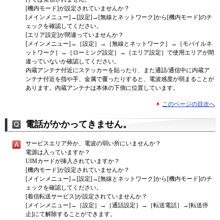
[機内モード]が設定されていませんか？
[メインメニュー]→[設定]→[無線とネットワーク]から[機内モード]のチ
ェックを確認してください。
[エリア設定]が間違っていませんか？
[メインメニュー]→［設定］→［無線とネットワーク］→［モバイルネ
ットワーク］→［ローミング設定］→［エリア設定］で使用エリアが間
違っていないか確認してください。
内蔵アンテナ付近にステッカーを貼ったり、また通話/通信中に内蔵ア
ンテナ付近を指や手、金属で覆ったりすると、電波感度が弱まることが
あります。内蔵アンテナは本体の下側に位置しています。
このページの目次へ
電話がかかってきません。
サービスエリア外か、電波の弱い所にいませんか？
電源は入っていますか？
UIMカードが挿入されていますか？
[機内モード]が設定されていませんか？
[メインメニュー]→[設定]→[無線とネットワーク]から[機内モード]のチ
ェックを確認してください。
[着信転送サービス]が設定されていませんか？
[メインメニュー]→［設定］→［通話設定］→［転送電話］→[転送停
止]にて解除することができます。