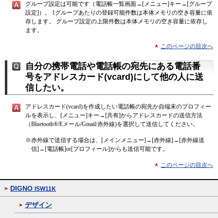
グループ設定は可能です（電話帳一覧画面→[メニュー]キー→[グループ
設定]）。 1グループあたりの登録可能件数は本体メモリの空き容量に依
存します。 グループ設定の上限件数は本体メモリの空き容量に依存し
ます。
このページの目次へ
自分の携帯電話や電話帳の宛先にある電話番
号をアドレスカード(vcard)にして他の人に送
信したい。
アドレスカード(vcard)を作成したい電話帳の宛先か自端末のプロフィー
ルを表示し、[メニュー]キー→[共有]からアドレスカードの送信方法
（Bluetooth®/Eメール/Gmail/赤外線)を選択して送信してください。
※
赤外線で送信する場合は、[メインメニュー]→[赤外線]→[赤外線送
信]→[電話帳]or[プロフィール]からも送信可能です。
このページの目次へ
DIGNO
ISW11K
デザイン