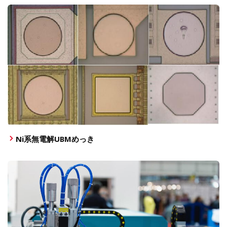
Ni系無電解UBMめっき