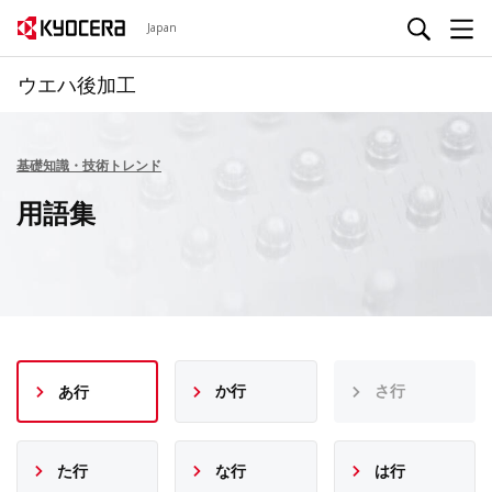
Japan
ウエハ後加工
基礎知識・技術トレンド
用語集
か行
さ行
あ行
た行
な行
は行