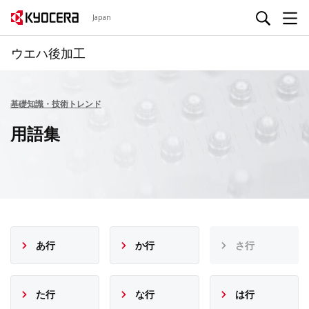
Japan
ウエハ後加工
基礎知識・技術トレンド
用語集
あ行
か行
さ行
た行
な行
は行