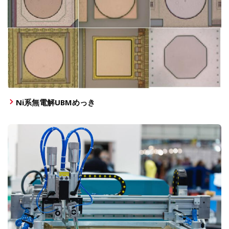
Ni系無電解UBMめっき