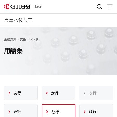
Japan
ウエハ後加工
基礎知識・技術トレンド
用語集
あ行
か行
さ行
た行
は行
な行