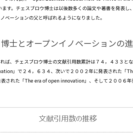
発表されています。チェスブロウ博士は以後数多くの論文や著書を発表し、２０１
プンイノベーションの父と呼ばれるようになりました。
ウ博士とオープンイノベーションの
r検索によれば、チェスブロウ博士の文献引用数累計は７４，４３３
on」で２４，６３４、次いで２００２年に発表された「The role of the
に発表された「The era of open innovation」、そして２００６年