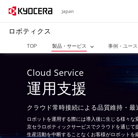
Japan
ロボティクス
TOP
製品・サービス
事例・ユース
製品紹介
ばら積みの棒状碍子部品の整列配膳
Cloud Service
ばら積み部品のピッキング作業の自動化
京セラロボティックサービス
運用支援
加工機へのテンディング
AIビジョンソリューション
メモリ書き込みへのテンディング
デパレタイズソリューション
薄型基板の次工程投入
クラウド常時接続による品質維持・最
高精度近距離測距カメラ
タブレットのソフトウェア・キッティング
ロボットを運用する際には導入後に生じる様々な
ばら積み光沢薄型金属部品の整列配膳
京セラロボティックサービスでクラウドを通じて
生産活動を中断することなくお客様がロボットを