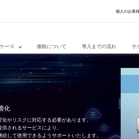
個人のお客
ケース
価格について
導入までの流れ
サ
ソリューション
テクノロジー
ばら積みピッキング
段取り替え作業の
トレーtoトレー整列配膳
高精度のピック&
適化
変化やリスクに対応する必要があります。
提供されるサービスにより、
継続して使用できるようサポートいたします。