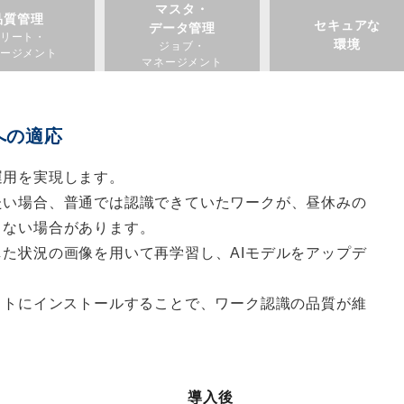
マスタ・
品質管理
セキュアな
データ管理
リート・
環境
ジョブ・
ージメント
マネージメント
への適応
運用を実現します。
たい場合、普通では認識できていたワークが、昼休みの
きない場合があります。
た状況の画像を用いて再学習し、AIモデルをアップデ
ットにインストールすることで、ワーク認識の品質が維
導入後