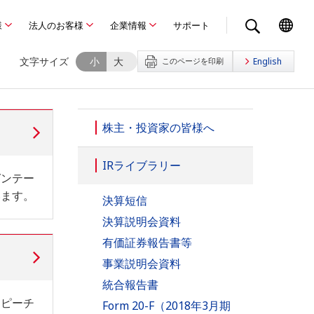
様
法人のお客様
企業情報
サポート
文字サイズ
小
大
このページを印刷
English
株主・投資家の皆様へ
IRライブラリー
ゼンテー
います。
決算短信
決算説明会資料
有価証券報告書等
事業説明会資料
統合報告書
スピーチ
Form 20-F（2018年3月期