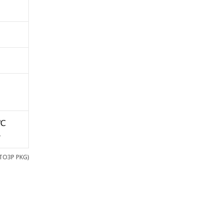
5℃
ル
O3P PKG)