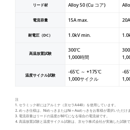
Alloy 50 (Cu コア)
All
リード材
15A max.
20A
電流容量
1.0kV min.
1.0
耐電圧（DC）
300℃
30
高温放置試験
1,000時間
1,
-65℃ ～ +175℃
-6
温度サイクル試験
1,000サイクル
1,
注
1. セラミック材にはアルミナ（京セラA440）を使用しています。
2. めっき仕様は、NiめっきまたはNi＋Auめっきをお客様が選択いただけ
3. 電流容量はリードの温度が80℃になる場合の電流値です。
4. 高温放置試験と温度サイクル試験は、京セラ株式会社が実施した試験