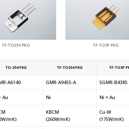
TF-TO254 PKG
TF-TO3P PKG
TO-254 PKG
TF-TO254 PKG
TF-TO3P P
MR-A6140
GMR-A9455-A
SGMR-B4385
+ Au
Ni
Ni + Au
CM
KBCM
Cu-W
60W/mK)
(260W/mK)
(175W/mK)