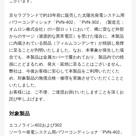
ございます。
京セラブランドで約10年前に販売した太陽光発電システム用
パワーコンディショナ「PVN-402」「PVN-302」（製造元：
オムロン株式会社）の一部ロットにおいて、稀に雷など外部
からのサージ（過渡的な異常電圧）を受けた場合に、本製品
に内蔵されている部品（フィルムコンデンサ）が焼損し発煙
に至ることが判明いたしました。なお、本事象が発生した場
合でも、本製品は金属カバーで覆われており、製品内での焼
損にとどまるため、発火・延焼に至ることはございません。
弊社は、今後お客様に安心して本製品をご利用いただくた
め、対象製品の無償点検・修理を実施させていただくことと
いたしました。
お客様には、ご不便、ご迷惑お掛けいたしますことを深くお
詫び申し上げます。
対象製品
エコノライン402および302
ソーラー発電システム用パワーコンディショナ「PVN-402」