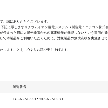
サポートサービス
（法人用）
て、誠にありがとうございます。
た、下記に示しますリチウムイオン蓄電システム（製造元：ニチコン株式
が停まった際に太陽光発電からの充電動作が機能しないという事例が発
して本製品をご利用いただくために、対象製品の無償点検を実施させて
MENUを閉じる
たしますことを、心よりお詫び申し上げます。
製造番号
FG-072A10001〜HD-072A13971