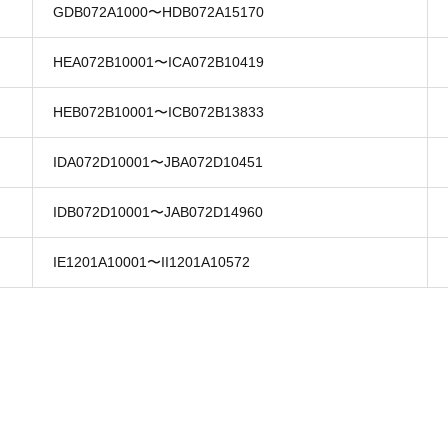
GDB072A1000〜HDB072A15170
HEA072B10001〜ICA072B10419
HEB072B10001〜ICB072B13833
IDA072D10001〜JBA072D10451
IDB072D10001〜JAB072D14960
IE1201A10001〜II1201A10572