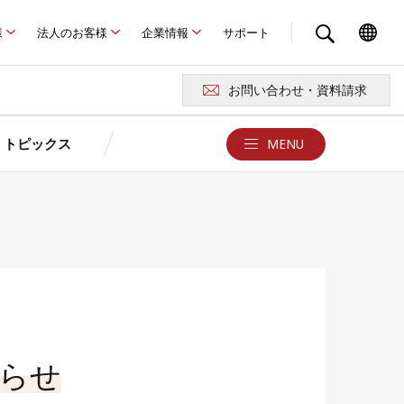
様
法人のお客様
企業情報
サポート
お問い合わせ・資料請求
トピックス
MENU
クス
お問い合わせ・サポート
京セラが選ばれる4つの理由
ュレーション
ュレーション
京セラの特長
報
お問い合わせ・資料請求
よくある質問Q&A
卒FITを迎えるお客さまへ
ド
例
あまった電気どうしよう？
用語集
製品に関する注意事項
ロード
らせ
災害時の停電対策はできていますか？
京セラソーラーFC／ショールー
太陽光発電・蓄電池
ム