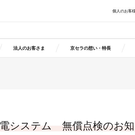
個人のお客
法人のお客さま
京セラの想い・特長
ま
京セラの想い・特長
トピッ
太陽光発電にかける想いとは
報
報
簡単シミ
簡単シミ
京セラの想い
製品情
京セラの想い
ポートサービ
京セラの特長
まサポート
まサポート
導入ガイ
（個人用）
（法人用）
導入事
池ソリューシ
ダウン
電システム 無償点検のお知
初期投資ゼロで導入できる！
ョン
京セラの産業用自家発電