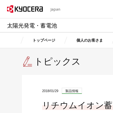
Japan
太陽光発電・蓄電池
トップページ
個人のお客さま
トピックス
京セラの想い・特長
個人のお客さま
法人のお客さま
個人のお客さま
法人のお客さ
製品情
製品情
製品情報
製品情報
卒FITを迎えるお客さまへ
産業用自家発電サ
お客さ
お客さ
個人のお客さまトップへ
法人のお客さまトップへ
京セラの想い・特長トップへ
ス
2018/01/29
製品情報
簡単シミュレーション
太陽光発電・蓄電
お客さまサポート（個人用）
ョン
リチウムイオン蓄
簡単シミュレーシ