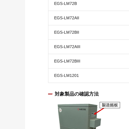
EGS-LM72B
EGS-LM72AII
EGS-LM72BII
EGS-LM72AIII
EGS-LM72BIII
EGS-LM1201
対象製品の確認方法