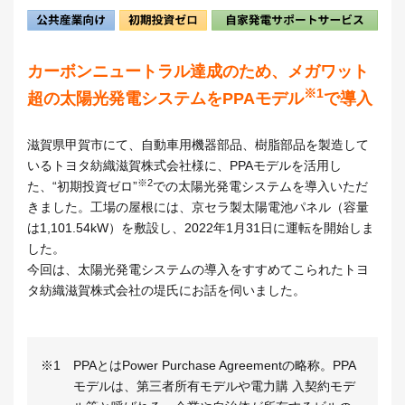
カーボンニュートラル達成のため、メガワット
※1
超の太陽光発電システムをPPAモデル
で導入
滋賀県甲賀市にて、自動車用機器部品、樹脂部品を製造して
いるトヨタ紡織滋賀株式会社様に、PPAモデルを活用し
※2
た、“初期投資ゼロ”
での太陽光発電システムを導入いただ
きました。工場の屋根には、京セラ製太陽電池パネル（容量
は1,101.54kW）を敷設し、2022年1月31日に運転を開始しま
した。
今回は、太陽光発電システムの導入をすすめてこられたトヨ
タ紡織滋賀株式会社の堤氏にお話を伺いました。
※1
PPAとはPower Purchase Agreementの略称。PPA
モデルは、第三者所有モデルや電力購 入契約モデ