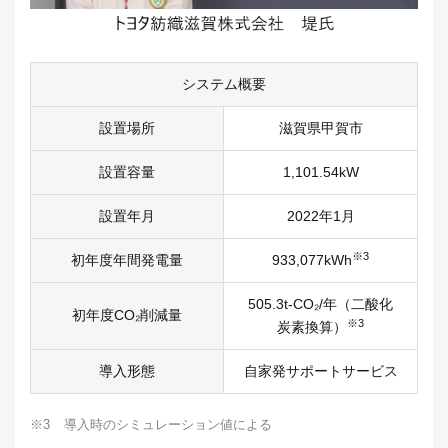
システム概要
設置場所
滋賀県甲賀市
設置容量
1,101.54kW
設置年月
2022年1月
※3
初年度年間発電量
933,077kWh
505.3t-CO₂/年（二酸化
初年度CO₂削減量
※3
炭素換算）
導入形態
自家発サポートサービス
※3
導入時のシミュレーション値による