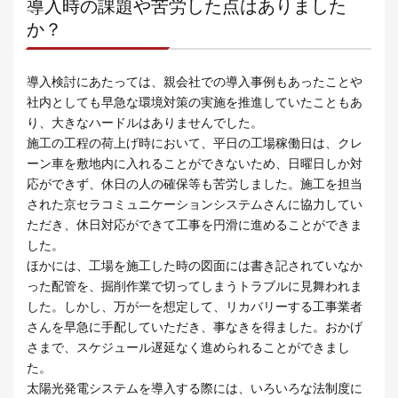
導入時の課題や苦労した点はありました
か？
導入検討にあたっては、親会社での導入事例もあったことや
社内としても早急な環境対策の実施を推進していたこともあ
り、大きなハードルはありませんでした。
施工の工程の荷上げ時において、平日の工場稼働日は、クレ
ーン車を敷地内に入れることができないため、日曜日しか対
応ができず、休日の人の確保等も苦労しました。施工を担当
された京セラコミュニケーションシステムさんに協力してい
ただき、休日対応ができて工事を円滑に進めることができま
した。
ほかには、工場を施工した時の図面には書き記されていなか
った配管を、掘削作業で切ってしまうトラブルに見舞われま
した。しかし、万が一を想定して、リカバリーする工事業者
さんを早急に手配していただき、事なきを得ました。おかげ
さまで、スケジュール遅延なく進められることができまし
た。
太陽光発電システムを導入する際には、いろいろな法制度に