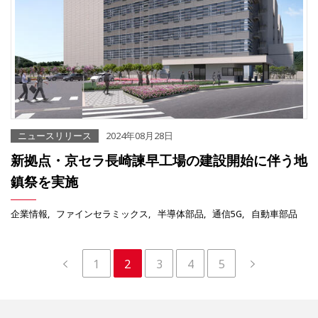
ニュースリリース
2024年08月28日
新拠点・京セラ長崎諫早工場の建設開始に伴う地
鎮祭を実施
企業情報
ファインセラミックス
半導体部品
通信5G
自動車部品
1
2
3
4
5