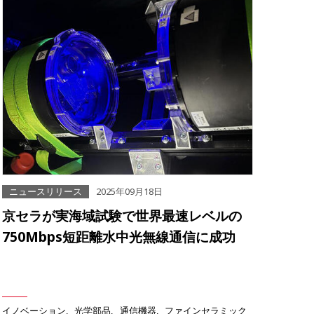
ニュースリリース
2025年09月18日
京セラが実海域試験で世界最速レベルの
750Mbps短距離水中光無線通信に成功
イノベーション
光学部品
通信機器
ファインセラミック