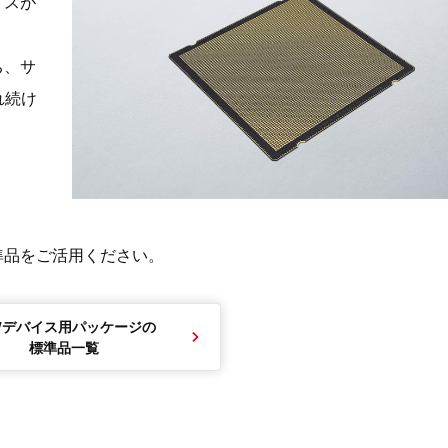
イスが
ち、サ
れ続け
準品をご活用ください。
Wデバイス用パッケージの
標準品一覧