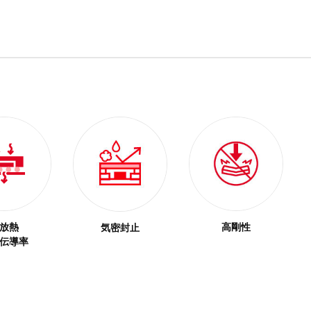
放熱
高剛性
気密封止
伝導率