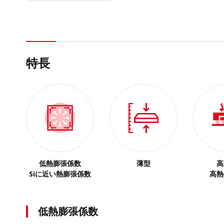
特長
低熱膨張係数
薄型
高
Siに近い熱膨張係数
高熱
低熱膨張係数